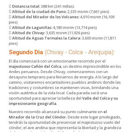
Distancia total:
388 km (241 millas).
Altitud de la ciudad de Puno:
2,335 msnm (7,661 pies)
Altitud del Mirador de los Volcanes:
4,910 msnm (16,109
pies)
Altitud de Lagunillas:
4,180 msnm (13,714 pies)
Altitud de Chivay:
3,635 msnm (11,926 pies)
Altitud de Aguas Termales la Calera:
3,600 msnm (11,811
pies)
Segundo Dia
(Chivay - Colca - Arequipa):
El día comenzará con un emocionante recorrido por el
majestuoso Cañón del Colca
, un destino imprescindible en los
Andes peruanos. Desde Chivay, comenzaremos con un
desayuno temprano para llenarnos de energía. A lo largo del
camino, visitaremos encantadores pueblos andinos donde las
tradiciones y costumbres se mantienen vivas, brindando una
visión auténtica de la vida local. Cada parada será una
oportunidad para apreciar la belleza del
Valle del Colca y su
impresionante geografía
.
Nuestro recorrido alcanzará su punto culminante en
el
Mirador de la Cruz del Cóndor.
Desde este lugar privilegiado,
tendrás la oportunidad de presenciar el majestuoso vuelo del
cóndor, el ave andina que representa la libertad y la grandeza