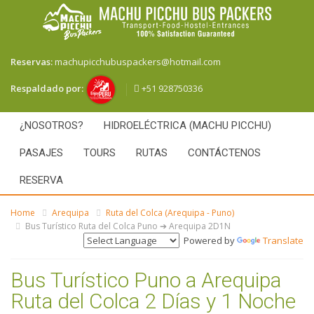
Reservas:
machupicchubuspackers@hotmail.com
+51 928750336
Respaldado por:
¿NOSOTROS?
HIDROELÉCTRICA (MACHU PICCHU)
PASAJES
TOURS
RUTAS
CONTÁCTENOS
RESERVA
Home
Arequipa
Ruta del Colca (Arequipa - Puno)
Bus Turístico Ruta del Colca Puno ➔ Arequipa 2D1N
Powered by
Translate
Bus Turístico Puno a Arequipa
Ruta del Colca 2 Días y 1 Noche