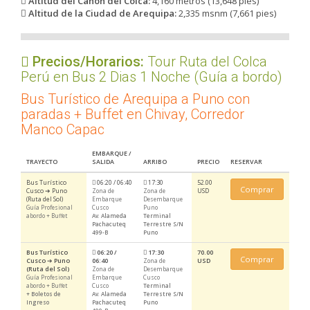
Altitud del Cañon del Colca:
4,160 metros (13,648 pies)
Altitud de la Ciudad de Arequipa:
2,335 msnm (7,661 pies)
Precios/Horarios:
Tour Ruta del Colca
Perú en Bus 2 Dias 1 Noche (Guía a bordo)
Bus Turístico de Arequipa a Puno con
paradas + Buffet en Chivay, Corredor
Manco Capac
EMBARQUE /
TRAYECTO
SALIDA
ARRIBO
PRECIO
RESERVAR
Bus Turístico
06:20 / 06:40
17:30
52.00
Comprar
Cusco ➔ Puno
USD
Zona de
Zona de
(Ruta del Sol)
Embarque
Desembarque
Guía Profesional
Cusco
Puno
abordo + Buffet
Av. Alameda
Terminal
Pachacuteq
Terrestre S/N
499-B
Puno
Bus Turístico
06:20 /
17:30
70.00
Comprar
Cusco
➔
Puno
06:40
USD
Zona de
(Ruta del Sol)
Zona de
Desembarque
Guía Profesional
Embarque
Cusco
abordo + Buffet
Cusco
Terminal
+ Boletos de
Av. Alameda
Terrestre S/N
Ingreso
Pachacuteq
Puno