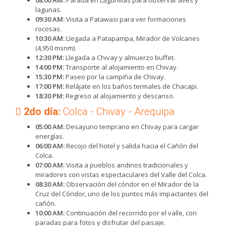
08:00 AM:
Parada en Lagunillas para observar aves y
lagunas.
09:30 AM:
Visita a Patawasi para ver formaciones
rocosas.
10:30 AM:
Llegada a Patapampa, Mirador de Volcanes
(4,950 msnm).
12:30 PM:
Llegada a Chivay y almuerzo buffet.
14:00 PM:
Transporte al alojamiento en Chivay.
15:30 PM:
Paseo por la campiña de Chivay.
17:00 PM:
Relájate en los baños termales de Chacapi.
18:30 PM:
Regreso al alojamiento y descanso.
2do día:
Colca - Chivay - Arequipa
05:00 AM:
Desayuno temprano en Chivay para cargar
energías.
06:00 AM:
Recojo del hotel y salida hacia el Cañón del
Colca.
07:00 AM:
Visita a pueblos andinos tradicionales y
miradores con vistas espectaculares del Valle del Colca.
08:30 AM:
Observación del cóndor en el Mirador de la
Cruz del Cóndor, uno de los puntos más impactantes del
cañón.
10:00 AM:
Continuación del recorrido por el valle, con
paradas para fotos y disfrutar del paisaje.