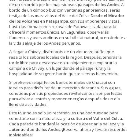
de un recorrido por los majestuosos
paisajes de los Andes
. A
bordo de un cómodo bus con ventanas panorámicas, serás
testigo de las maravillas del Valle del Colca.
Desde el Mirador
de los Volcanes en Patapampa
, con sus imponentes vistas,
hasta las formaciones rocosas de Patawasi, cada parada
ofrecerá momentos únicos. En Lagunillas, observarás
flamencos y aves andinas en su hábitat natural, acercándote a
la vida salvaje de los Andes peruanos.
Al llegar a Chivay, disfrutarás de un almuerzo buffet que
resalta los sabores locales de la región. Después, tendrás la
tarde libre para descansar en tu alojamiento o explorar la
campiña de Chivay, un lugar donde el paisaje rural y la
hospitalidad de su gente harán que te sientas bienvenido.
Si prefieres relajarte, los baños termales de Chacapi son
ideales para disfrutar de un merecido descanso. Sus aguas,
conocidas por sus propiedades revitalizantes, son perfectas
para aliviar el estrés y reponer energías después de un día
lleno de actividades.
Este tour no es solo un recorrido, es una oportunidad para
conectarte con la naturaleza y
la cultura del Valle del Colca
.
Cada parada te brindará la ocasión de apreciar la belleza y la
autenticidad de los Andes.
¡Reserva ahora y llévate recuerdos
inolvidables!