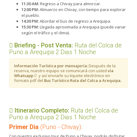
11:30 AM:
Regreso a Chivay para almorzar.
12:00 PM:
Almuerzo en Chivay, con tiempo para explorar
el pueblo.
14:30 PM:
Abordar el bus de regreso a Arequipa.
15:30 PM:
Llegada aproximada a Arequipa (puede variar
según el tráfico y el clima).
Briefing - Post Venta:
Ruta del Colca de
Puno a Arequipa 2 Dias 1 Noche
Información Turística por mensajería:
Después de la
reserva, nuestro equipo se comunicará con usted
vía
Whatsapp
y así enviarle su tiquete electrónico en
formato pdf del
Bus Turístico Ruta del Colca a Arequipa.
Itinerario Completo:
Ruta del Colca de
Puno a Arequipa 2 Dias 1 Noche
Primer Dia
(Puno - Chivay):
Con nuestro exclusivo tour de Puno a Chivay, podrás disfrutar