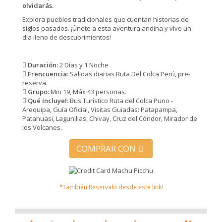
olvidarás.
Explora pueblos tradicionales que cuentan historias de
siglos pasados. ¡Únete a esta aventura andina y vive un
día lleno de descubrimientos!
Duración:
2 Días y 1 Noche
Frencuencia:
Salidas diarias Ruta Del Colca Perú, pre-
reserva.
Grupo:
Min 19, Máx 43 personas.
Qué Incluye!:
Bus Turístico Ruta del Colca Puno -
Arequipa, Guía Oficial, Visitas Guiadas: Patapampa,
Patahuasi, Lagunillas, Chivay, Cruz del Cóndor, Mirador de
los Volcanes.
COMPRAR CON
*También Reservalo desde este link!