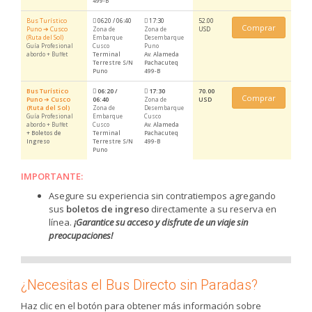
499-B
Bus Turístico
0620 / 06:40
17:30
52.00
Comprar
Puno ➔ Cusco
USD
Zona de
Zona de
(Ruta del Sol)
Embarque
Desembarque
Guía Profesional
Cusco
Puno
abordo + Buffet
Terminal
Av. Alameda
Terrestre S/N
Pachacuteq
Puno
499-B
Bus Turístico
06:20 /
17:30
70.00
Comprar
Puno
➔
Cusco
06:40
USD
Zona de
(Ruta del Sol)
Zona de
Desembarque
Guía Profesional
Embarque
Cusco
abordo + Buffet
Cusco
Av. Alameda
+ Boletos de
Terminal
Pachacuteq
Ingreso
Terrestre S/N
499-B
Puno
IMPORTANTE:
Asegure su experiencia sin contratiempos agregando
sus
boletos de ingreso
directamente a su reserva en
línea.
¡Garantice su acceso y disfrute de un viaje sin
preocupaciones!
¿Necesitas el Bus Directo sin Paradas?
Haz clic en el botón para obtener más información sobre