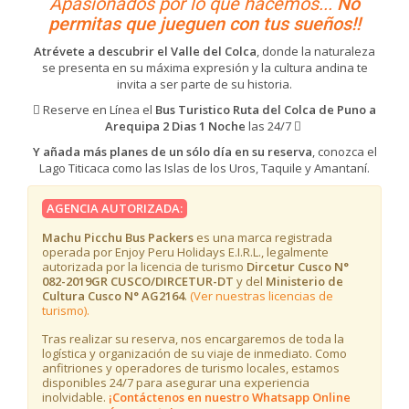
Apasionados por lo que hacemos...
No
permitas que jueguen con tus sueños!!
Atrévete a descubrir el Valle del Colca
, donde la naturaleza
se presenta en su máxima expresión y la cultura andina te
invita a ser parte de su historia.
Reserve en Línea el
Bus Turistico Ruta del Colca de Puno a
Arequipa 2 Dias 1 Noche
las 24/7
Y añada más planes de un sólo día en su reserva
, conozca el
Lago Titicaca como las Islas de los Uros, Taquile y Amantaní.
AGENCIA AUTORIZADA:
Machu Picchu Bus Packers
es una marca registrada
operada por Enjoy Peru Holidays E.I.R.L., legalmente
autorizada por la licencia de turismo
Dircetur Cusco N°
082-2019GR CUSCO/DIRCETUR-DT
y del
Ministerio de
Cultura Cusco N° AG2164
.
(Ver nuestras licencias de
turismo).
Tras realizar su reserva, nos encargaremos de toda la
logística y organización de su viaje de inmediato. Como
anfitriones y operadores de turismo locales, estamos
disponibles 24/7 para asegurar una experiencia
inolvidable.
¡Contáctenos en nuestro Whatsapp Online