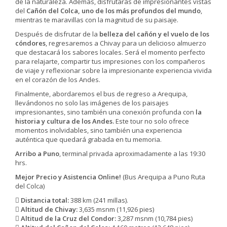
de la naturaleza. Además, disfrutarás de impresionantes vistas
del
Cañón del Colca, uno de los más profundos del mundo
,
mientras te maravillas con la magnitud de su paisaje.
Después de disfrutar de la
belleza del cañón y el vuelo de los
cóndores
, regresaremos a Chivay para un delicioso almuerzo
que destacará los sabores locales. Será el momento perfecto
para relajarte, compartir tus impresiones con los compañeros
de viaje y reflexionar sobre la impresionante experiencia vivida
en el corazón de los Andes.
Finalmente, abordaremos el bus de regreso a Arequipa,
llevándonos no solo las imágenes de los paisajes
impresionantes, sino también una conexión profunda con
la
historia y cultura de los Andes.
Este tour no solo ofrece
momentos inolvidables, sino también una experiencia
auténtica que quedará grabada en tu memoria.
Arribo a Puno
, terminal privada aproximadamente a las 19:30
hrs.
Mejor Precio y Asistencia Online!
(Bus Arequipa a Puno Ruta
del Colca)
Distancia total:
388 km (241 millas).
Altitud de Chivay:
3,635 msnm (11,926 pies)
Altitud de la Cruz del Condor:
3,287 msnm (10,784 pies)