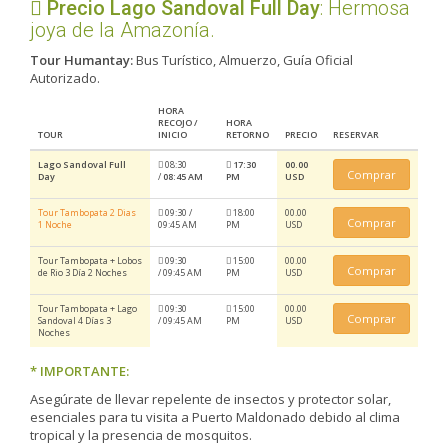
Precio Lago Sandoval Full Day
: Hermosa
joya de la Amazonía.
Tour Humantay:
Bus Turístico, Almuerzo, Guía Oficial
Autorizado.
HORA
RECOJO /
HORA
TOUR
INICIO
RETORNO
PRECIO
RESERVAR
Lago Sandoval Full
08:30
17:30
00.00
Comprar
Day
/
08:45 AM
PM
USD
Tour Tambopata 2 Dias
09:30 /
18:00
00.00
Comprar
1 Noche
09:45 AM
PM
USD
Tour Tambopata + Lobos
09:30
15:00
00.00
Comprar
de Rio 3 Día 2 Noches
/
09:45 AM
PM
USD
Tour Tambopata + Lago
09:30
15:00
00.00
Comprar
Sandoval 4 Días 3
/
09:45 AM
PM
USD
Noches
* IMPORTANTE:
Asegúrate de llevar repelente de insectos y protector solar,
esenciales para tu visita a Puerto Maldonado debido al clima
tropical y la presencia de mosquitos.