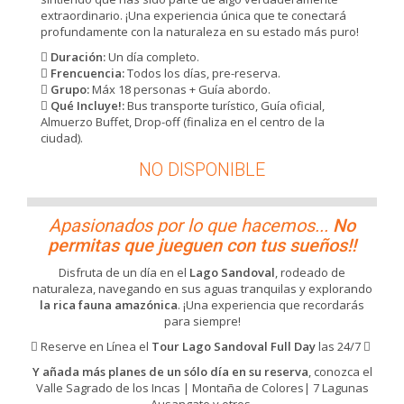
extraordinario. ¡Una experiencia única que te conectará
profundamente con la naturaleza en su estado más puro!
Duración:
Un día completo.
Frencuencia:
Todos los días, pre-reserva.
Grupo:
Máx 18 personas + Guía abordo.
Qué Incluye!:
Bus transporte turístico, Guía oficial,
Almuerzo Buffet, Drop-off (finaliza en el centro de la
ciudad).
NO DISPONIBLE
Apasionados por lo que hacemos...
No
permitas que jueguen con tus sueños!!
Disfruta de un día en el
Lago Sandoval
, rodeado de
naturaleza, navegando en sus aguas tranquilas y explorando
la rica fauna amazónica
. ¡Una experiencia que recordarás
para siempre!
Reserve en Línea el
Tour Lago Sandoval Full Day
las 24/7
Y añada más planes de un sólo día en su reserva
, conozca el
Valle Sagrado de los Incas | Montaña de Colores| 7 Lagunas
Ausangate y otros.