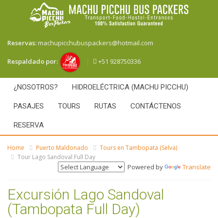
Reservas:
machupicchubuspackers@hotmail.com
+51 928750336
Respaldado por:
¿NOSOTROS?
HIDROELÉCTRICA (MACHU PICCHU)
PASAJES
TOURS
RUTAS
CONTÁCTENOS
RESERVA
Home
Puerto Maldonado
Tours en Tambopata (Selva)
Tour Lago Sandoval Full Day
Powered by
Translate
Excursión Lago Sandoval
(Tambopata Full Day)