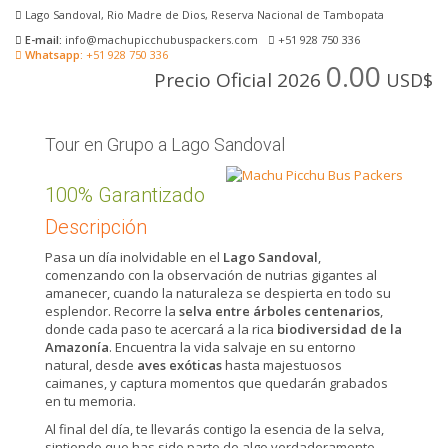
Lago Sandoval, Rio Madre de Dios, Reserva Nacional de Tambopata
E-mail:
info@machupicchubuspackers.com
+51 928 750 336
Whatsapp:
+51 928 750 336
0.00
Precio Oficial 2026
USD$
Tour en Grupo a Lago Sandoval
100% Garantizado
Descripción
Pasa un día inolvidable en el
Lago Sandoval
,
comenzando con la observación de nutrias gigantes al
amanecer, cuando la naturaleza se despierta en todo su
esplendor. Recorre la
selva entre árboles centenarios
,
donde cada paso te acercará a la rica
biodiversidad de la
Amazonía
. Encuentra la vida salvaje en su entorno
natural, desde
aves exóticas
hasta majestuosos
caimanes, y captura momentos que quedarán grabados
en tu memoria.
Al final del día, te llevarás contigo la esencia de la selva,
sintiendo que has sido parte de algo verdaderamente