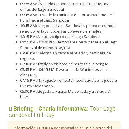
09:25 AM:
Traslado en bote (10 minutos) al puerto a
orillas del Lago Sandoval.
09:35 AM:
Inicio de la caminata de aproximadamente 1
hora hacia el Lago Sandoval.
10:45 AM:
Llegada al Lago Sandoval y paseo en canoa a
remo por el lago, observando aves y animales.
12:15 PM:
Almuerzo típico en el Lago Sandoval.
01:15 PM - 02:30 PM:
Tiempo libre para nadar en el Lago
Sandoval de manera segura.
02:30 PM:
Retorno en canoa al puerto y caminata de
regreso.
03:30 PM:
Traslado en bote de regreso al albergue.
03:45 PM - 04:15 PM:
Descanso de 30 minutos en el
albergue.
04:15 PM:
Navegación en bote motorizado de regreso a
Puerto Maldonado.
05:30 PM:
Llegada a Puerto Maldonado y traslado al
hotel.
Briefing - Charla Informativa:
Tour Lago
Sandoval Full Day
Información Turística por mensajería:
Un día antes del