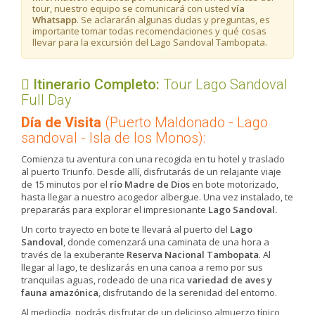
tour, nuestro equipo se comunicará con usted
vía
Whatsapp
. Se aclararán algunas dudas y preguntas, es
importante tomar todas recomendaciones y qué cosas
llevar para la excursión del Lago Sandoval Tambopata.
Itinerario Completo:
Tour Lago Sandoval
Full Day
Día de Visita
(Puerto Maldonado - Lago
sandoval - Isla de los Monos):
Comienza tu aventura con una recogida en tu hotel y traslado
al puerto Triunfo. Desde allí, disfrutarás de un relajante viaje
de 15 minutos por el
río Madre de Dios
en bote motorizado,
hasta llegar a nuestro acogedor albergue. Una vez instalado, te
prepararás para explorar el impresionante
Lago Sandoval.
Un corto trayecto en bote te llevará al puerto del
Lago
Sandoval
, donde comenzará una caminata de una hora a
través de la exuberante
Reserva Nacional Tambopata
. Al
llegar al lago, te deslizarás en una canoa a remo por sus
tranquilas aguas, rodeado de una rica
variedad de aves y
fauna amazónica
, disfrutando de la serenidad del entorno.
Al mediodía, podrás disfrutar de un delicioso almuerzo típico