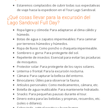
Estaremos complacidos de cubrir todas sus expectativas
de viaje hacia la espedicion en el Tour Lago Sandoval.
¿Qué cosas llevar para la excursión del
Lago Sandoval Full Day?
Ropa ligera y cómoda: Para adaptarse al clima cálido y
húmedo.
Botas de agua o zapatos impermeables: Para caminar
por terrenos húmedos y húmedos.
Ropa de lluvia: Como poncho o chaqueta impermeable.
Sombrero o gorra: Para protegerte del sol.
Repelente de insectos: Esencial para evitar las picaduras
de mosquitos.
Protector solar: Para protegerte de los rayos solares.
Linterna o frontal: Para la excursión nocturna.
Cámara: Para capturar la belleza del entorno.
Binoculares: Útiles para observar la fauna.
Artículos personales: Como medicamentos, cámara, etc.
Botella de agua reutilizable: Para mantenerte hidratado.
Snacks: Para pequeñas pausas durante el tour.
Dinero extra para las bebidas y propinas, recuerdos, etc.
(soles o dólares).
Sobre todo, actitud positiva y buen humor.