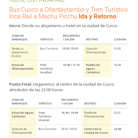
Bus Cusco a Ollantaytambo y Tren Turístico
Inca Rail a Machu Picchu
Ida y Retorno
Inicio:
Desde su alojamieno u hotel en la ciudad de Cusco.
ZONA DE
ENCUENTRO
EMBARQUE
SERVICIO
/ SALIDA
DESTINO
LLEGADA
Desde su
Bus Turístico
08:40 / 09:00
Estación
10:45
alojamiento
Ollantaytambo
(Cusco)
Estación
Tren
10:45 / 11:15
Pueblo de
12:41
Ollantaytambo
Turístico
Aguas
IncaRail
Calientes
Punto Final:
Llegaremos al centro de la ciudad de Cusco,
alrededor de las 23:00 horas.
ZONA DE
ENCUENTRO
EMBARQUE
SERVICIO
/ SALIDA
DESTINO
LLEGADA
Estación Aguas
Tren
18:30 / 19:00
Pueblo de
20:41
Calientes
Turístico
Ollantaytambo
Incarail
Estación de
Bus Turístico
20:41 / 20:55
Centro de la
23:00
Ollantaytambo
Ciudad de Cusco