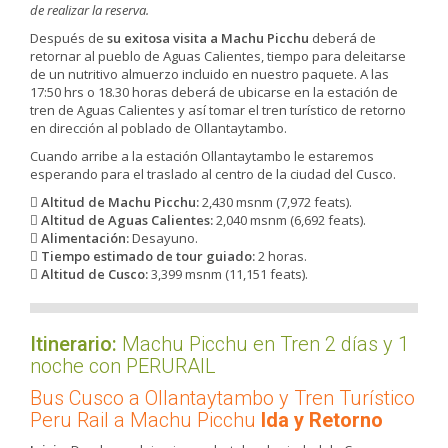
de realizar la reserva.
Después de
su exitosa visita a Machu Picchu
deberá de
retornar al pueblo de Aguas Calientes, tiempo para deleitarse
de un nutritivo almuerzo incluido en nuestro paquete. A las
17:50 hrs o 18.30 horas deberá de ubicarse en la estación de
tren de Aguas Calientes y así tomar el tren turístico de retorno
en dirección al poblado de Ollantaytambo.
Cuando arribe a la estación Ollantaytambo le estaremos
esperando para el traslado al centro de la ciudad del Cusco.
Altitud de Machu Picchu:
2,430 msnm (7,972 feats).
Altitud de Aguas Calientes:
2,040 msnm (6,692 feats).
Alimentación:
Desayuno.
Tiempo estimado de tour guiado:
2 horas.
Altitud de Cusco:
3,399 msnm (11,151 feats).
Itinerario:
Machu Picchu en Tren 2 días y 1
noche con PERURAIL
Bus Cusco a Ollantaytambo y Tren Turístico
Peru Rail a Machu Picchu
Ida y Retorno