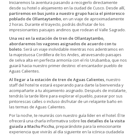
Iniciaremos la aventura pasando a recogerlo directamente
desde su hotel o alojamiento en la ciudad de Cusco. Desde allí,
partiremos en bus junto a nuestro grupo hacia el pintoresco
poblado de Ollantaytambo
, en un viaje de aproximadamente
2 horas. Durante el trayecto, podrás disfrutar de los
impresionantes paisajes andinos que rodean el Valle Sagrado.
Una vez en la estación de tren de Ollantaytambo,
abordaremos los vagones asignados de acuerdo con tu
boleto
. Será un viaje inolvidable mientras nos adentramos en
la majestuosa Cordillera de los Andes, atravesando paisajes
de selva alta en perfecta armonía con el río Urubamba, que nos
guiará hacia nuestro primer destino: el encantador pueblo de
Aguas Calientes.
Al llegar a la estación de tren de Aguas Calientes
, nuestro
staff del hotel te estará esperando para darte la bienvenida y
acompañarte a tu alojamiento asignado. Después de instalarte,
tendrás la tarde libre para explorar el pueblo, pasear por sus
pintorescas calles o incluso disfrutar de un relajante baño en
las termas de Aguas Calientes.
Por la noche, te reunirás con nuestro guía líder en el hotel. Él te
ofrecerá una charla informativa sobre
los detalles de la visita
guiada a Machu Picchu
, preparándote para la emocionante
experiencia que vivirás al día siguiente en la icónica ciudadela