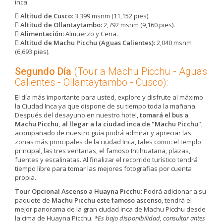
inca.
Altitud de Cusco:
3,399 msnm (11,152 pies).
Altitud de Ollantaytambo:
2,792 msnm (9,160 pies).
Alimentación:
Almuerzo y Cena.
Altitud de Machu Picchu (Aguas Calientes):
2,040 msnm
(6,693 pies).
Segundo Día
(Tour a Machu Picchu - Aguas
Calientes - Ollantaytambo - Cusco):
El día más importante para usted, explore y disfrute al máximo
la Ciudad Inca ya que dispone de su tiempo toda la mañana.
Después del desayuno en nuestro hotel,
tomará el bus a
Machu Picchu, al llegar a la ciudad inca de "Machu Picchu"
,
acompañado de nuestro guía podrá admirar y apreciar las
zonas más principales de la ciudad Inca, tales como: el templo
principal, las tres ventanas, el famoso Intihuatana, plazas,
fuentes y escalinatas. Al finalizar el recorrido turístico tendrá
tiempo libre para tomar las mejores fotografias por cuenta
propia.
Tour Opcional Ascenso a Huayna Picchu:
Podrá adicionar a su
paquete de
Machu Picchu este famoso ascenso
, tendrá el
mejor panorama de la gran ciudad inca de Machu Picchu desde
la cima de Huayna Picchu.
*Es bajo disponibilidad, consultar antes