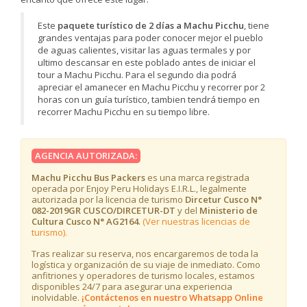
Este
paquete turístico de 2 días a Machu Picchu
, tiene
grandes ventajas para poder conocer mejor el pueblo
de aguas calientes, visitar las aguas termales y por
ultimo descansar en este poblado antes de iniciar el
tour a Machu Picchu. Para el segundo dia podrá
apreciar el amanecer en Machu Picchu y recorrer por 2
horas con un guía turístico, tambien tendrá tiempo en
recorrer Machu Picchu en su tiempo libre.
AGENCIA AUTORIZADA:
Machu Picchu Bus Packers
es una marca registrada
operada por Enjoy Peru Holidays E.I.R.L., legalmente
autorizada por la licencia de turismo
Dircetur Cusco N°
082-2019GR CUSCO/DIRCETUR-DT
y del
Ministerio de
Cultura Cusco N° AG2164
.
(Ver nuestras licencias de
turismo).
Tras realizar su reserva, nos encargaremos de toda la
logística y organización de su viaje de inmediato. Como
anfitriones y operadores de turismo locales, estamos
disponibles 24/7 para asegurar una experiencia
inolvidable.
¡Contáctenos en nuestro Whatsapp Online