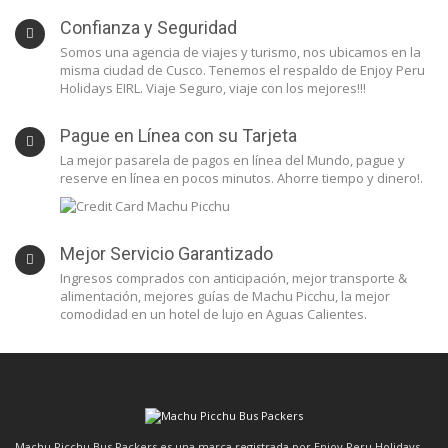
Confianza y Seguridad
Somos una agencia de viajes y turismo, nos ubicamos en la
misma ciudad de Cusco. Tenemos el respaldo de Enjoy Peru
Holidays EIRL. Viaje Seguro, viaje con los mejores!!!
Pague en Línea con su Tarjeta
La mejor pasarela de pagos en línea del Mundo, pague y
reserve en línea en pocos minutos. Ahorre tiempo y dinero!.
Mejor Servicio Garantizado
Ingresos comprados con anticipación, mejor transporte &
alimentación, mejores guías de Machu Picchu, la mejor
comodidad en un hotel de lujo en Aguas Calientes.
Machu Picchu Bus Packers es una marca registrada por Enjoy Peru Holidays