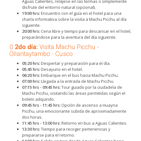
Aguas Calientes, relájese en las termas o simplemente
disfrute del entorno natural (opcional).
19:00 hrs:
Encuentro con el guía en el hotel para una
charla informativa sobre la visita a Machu Picchu al día
siguiente.
20:00 hrs:
Cena libre y tiempo para descansar en el hotel,
preparándose para la aventura del día siguiente.
2do día:
Visita Machu Picchu -
Ollantaytambo - Cusco
05:20 hrs:
Despertar y preparación para el día.
05:45 hrs:
Desayuno en el hotel.
06:20 hrs:
Embarque en el bus hacia Machu Picchu.
07:00 hrs:
Llegada a la entrada de Machu Picchu.
07:15 hrs - 09:45 hrs:
Tour guiado por la ciudadela de
Machu Picchu, visitando las áreas permitidas según el
boleto adquirido.
09:45 hrs - 11:45 hrs:
Opción de ascenso a Huayna
Picchu, una emocionante subida de aproximadamente
dos horas.
11:45 hrs - 13:00 hrs:
Retorno en bus a Aguas Calientes.
13:30 hrs:
Tiempo para recoger pertenencias y
prepararse para el retorno.