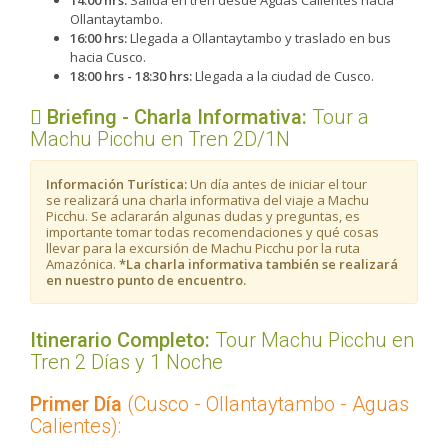
14:00 hrs:
Salida en tren desde Aguas Calientes hacia
Ollantaytambo.
16:00 hrs:
Llegada a Ollantaytambo y traslado en bus
hacia Cusco.
18:00 hrs - 18:30 hrs:
Llegada a la ciudad de Cusco.
Briefing - Charla Informativa:
​Tour a
Machu Picchu en Tren 2D/1N
Información Turística:
Un día antes de iniciar el tour
se realizará una charla informativa del viaje a Machu
Picchu. Se aclararán algunas dudas y preguntas, es
importante tomar todas recomendaciones y qué cosas
llevar para la excursión de Machu Picchu por la ruta
Amazónica.
*La charla informativa también se realizará
en nuestro punto de encuentro.
Itinerario Completo:
Tour Machu Picchu en
Tren 2 Días y 1 Noche
Primer Día
(Cusco - Ollantaytambo - Aguas
Calientes):