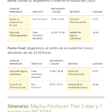
Inicio:
Desde su alojamieno u hotel en la ciudad de Cusco.
ZONA DE
ENCUENTRO
EMBARQUE
SERVICIO
/ SALIDA
DESTINO
LLEGADA
Desde su
Bus Turístico
10:20 / 10:40
Estación
12:25
alojamiento
Ollantaytambo
(Cusco)
Estación
Tren
12:25 / 12:55
Pueblo de
14:25
Ollantaytambo
Turístico
Aguas
PeruRail
Calientes
Punto Final:
Llegaremos al centro de la ciudad de Cusco,
alrededor de las 22:30 horas.
ZONA DE
ENCUENTRO
EMBARQUE
SERVICIO
/ SALIDA
DESTINO
LLEGADA
Estación Aguas
Tren
17:50 / 18:20
Pueblo de
20:05
Calientes
Turístico
Ollantaytambo
Perurail
Estación de
Bus
20:05 / 20:25
Centro de la
22:30
Ollantaytambo
Turístico
Ciudad de Cusco
Itinerario:
Machu Picchu en Tren 2 días y 1
noche con INCARAIL