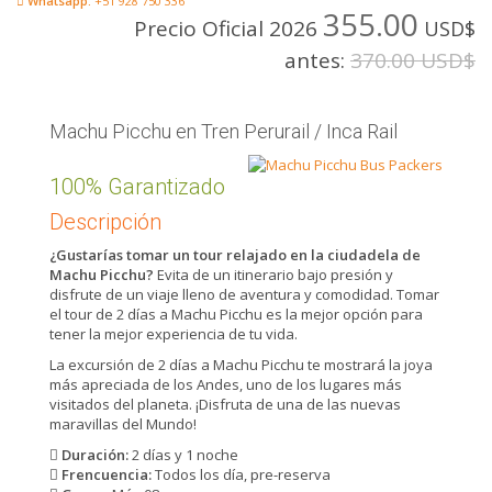
Whatsapp:
+51 928 750 336
355.00
Precio Oficial 2026
USD$
antes:
370.00 USD$
Machu Picchu en Tren Perurail / Inca Rail
100% Garantizado
Descripción
¿Gustarías tomar un tour relajado en la ciudadela de
Machu Picchu?
Evita de un itinerario bajo presión y
disfrute de un viaje lleno de aventura y comodidad. Tomar
el tour de 2 días a Machu Picchu es la mejor opción para
tener la mejor experiencia de tu vida.
La excursión de 2 días a Machu Picchu te mostrará la joya
más apreciada de los Andes, uno de los lugares más
visitados del planeta. ¡Disfruta de una de las nuevas
maravillas del Mundo!
Duración:
2 días y 1 noche
Frencuencia:
Todos los día, pre-reserva