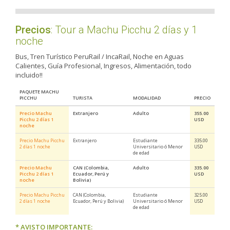
Precios
: Tour a Machu Picchu 2 días y 1
noche
Bus, Tren Turístico PeruRail / IncaRail, Noche en Aguas
Calientes, Guía Profesional, Ingresos, Alimentación, todo
incluido!!
PAQUETE MACHU
PICCHU
TURISTA
MODALIDAD
PRECIO
Precio Machu
Extranjero
Adulto
355.00
Picchu 2 días 1
USD
noche
Precio Machu Picchu
Extranjero
Estudiante
335.00
2 días 1 noche
Universitario ó Menor
USD
de edad
Precio Machu
CAN (Colombia,
Adulto
335.00
Picchu 2 días 1
Ecuador, Perú y
USD
noche
Bolivia)
Precio Machu Picchu
CAN (Colombia,
Estudiante
325.00
2 días 1 noche
Ecuador, Perú y Bolivia)
Universitario ó Menor
USD
de edad
* AVISTO IMPORTANTE: