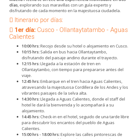
días
, explorando sus maravillas con un guía experto y
disfrutando de cada momento en la majestuosa ciudadela.
Itinerario por días:
1er día:
Cusco - Ollantaytatambo - Aguas
Calientes
10:00 hrs:
Recojo desde su hotel o alojamiento en Cusco.
10:15 hrs:
Salida en bus hacia Ollantaytambo,
disfrutando del paisaje andino durante el trayecto.
12:15 hrs:
Llegada a la estación de tren en
Ollantaytambo, con tiempo para prepararse antes del
viaje.
12:45 hrs:
Embarque en el tren hacia Aguas Calientes,
atravesando la majestuosa Cordillera de los Andes y los
vibrantes paisajes de la selva alta.
14:30 hrs:
Llegada a Aguas Calientes, donde el staff del
hotel le dará la bienvenida y lo acompañará a su
alojamiento.
14:45 hrs:
Check-in en el hotel, seguido de una tarde libre
para descubrir los encantos del pueblo de Aguas
Calientes.
15:00 hrs - 18:00 hrs:
Explore las calles pintorescas de