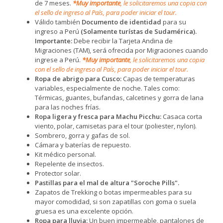
de 7 meses.
*Muy importante
, le solicitaremos una copia con
el sello de ingreso al País, para poder iniciar el tour.
Válido también
Documento de identidad
para su
ingreso a Perú
(Solamente turístas de Sudamérica).
Importante:
Debe recibir la Tarjeta Andina de
Migraciones (TAM), será ofrecida por Migraciones cuando
ingrese a Perú.
*Muy importante
, le solicitaremos una copia
con el sello de ingreso al País, para poder iniciar el tour.
Ropa de abrigo para Cusco:
Capas de temperaturas
variables, especialmente de noche. Tales como:
Térmicas, guantes, bufandas, calcetines y gorra de lana
para las noches frías.
Ropa ligera y fresca para Machu Picchu:
Casaca corta
viento, polar, camisetas para el tour (poliester, nylon).
Sombrero, gorra y gafas de sol.
Cámara y baterías de repuesto.
Kit médico personal.
Repelente de insectos.
Protector solar.
Pastillas para el mal de altura "Soroche Pills".
Zapatos de Trekking o botas impermeables para su
mayor comodidad, si son zapatillas con goma o suela
gruesa es una excelente opción.
Ropa para lluvia:
Un buen impermeable, pantalones de