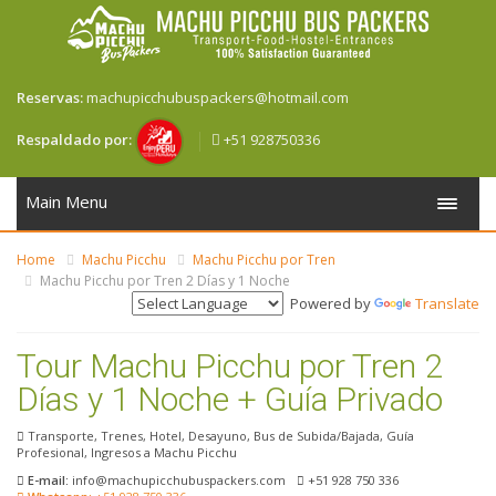
Reservas:
machupicchubuspackers@hotmail.com
+51 928750336
Respaldado por:
Main Menu
Home
Machu Picchu
Machu Picchu por Tren
Machu Picchu por Tren 2 Días y 1 Noche
Powered by
Translate
Tour Machu Picchu por Tren 2
Días y 1 Noche + Guía Privado
Transporte, Trenes, Hotel, Desayuno, Bus de Subida/Bajada, Guía
Profesional, Ingresos a Machu Picchu
E-mail:
info@machupicchubuspackers.com
+51 928 750 336