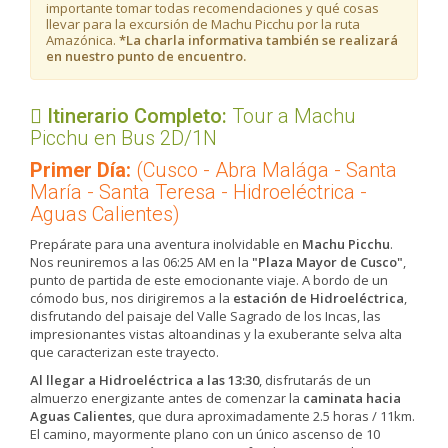
importante tomar todas recomendaciones y qué cosas
llevar para la excursión de Machu Picchu por la ruta
Amazónica.
*La charla informativa también se realizará
en nuestro punto de encuentro.
Itinerario Completo:
​Tour a Machu
Picchu en Bus 2D/1N
Primer Día:
(Cusco - Abra Malága - Santa
María - Santa Teresa - Hidroeléctrica -
Aguas Calientes)
Prepárate para una aventura inolvidable en
Machu Picchu
.
Nos reuniremos a las 06:25 AM en la
"Plaza Mayor de Cusco"
,
punto de partida de este emocionante viaje. A bordo de un
cómodo bus, nos dirigiremos a la
estación de Hidroeléctrica
,
disfrutando del paisaje del Valle Sagrado de los Incas, las
impresionantes vistas altoandinas y la exuberante selva alta
que caracterizan este trayecto.
Al llegar a Hidroeléctrica a las 13:30
, disfrutarás de un
almuerzo energizante antes de comenzar la
caminata hacia
Aguas Calientes
, que dura aproximadamente 2.5 horas / 11km.
El camino, mayormente plano con un único ascenso de 10