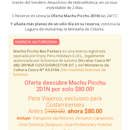
través del Sendero Amazónico de Hidroeléctrica, en un tour
inolvidable de 2 días.
Reserve en Línea la
Oferta Machu Picchu 2D1N
las 24/7
Y añada más planes de un sólo día en su reserva
, conozca la
Laguna de Humantay la Montaña de Colores.
AGENCIA AUTORIZADA:
Machu Picchu Bus Packers
es una marca registrada
operada por Enjoy Peru Holidays E.I.R.L., legalmente
autorizada por la licencia de turismo
Dircetur Cusco N°
082-2019GR CUSCO/DIRCETUR-DT
y del
Ministerio de
Cultura Cusco N° AG2164
.
(Ver nuestras licencias de
turismo).
Oferta descubre Machu Picchu
2D1N por solo $80.00!
Para Viajeros, exclusivo para
Costarricenses
Antes $
100.00
,
ahora $80.00
Incluye:
Transporte Ida-Retorno, Almuerzo Campestre,
Cena Turística, Desayuno, Guía Profesional y Hotel en