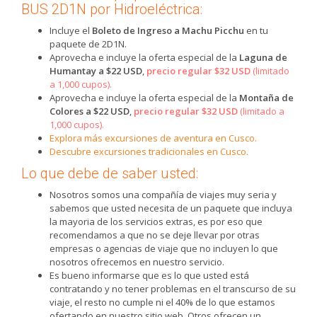
BUS 2D1N por Hidroeléctrica:
Incluye el
Boleto de Ingreso a Machu Picchu
en tu
paquete de 2D1N.
Aprovecha e incluye la oferta especial de la
Laguna de
Humantay a $22 USD
,
precio regular $32 USD
(limitado
a 1,000 cupos).
Aprovecha e incluye la oferta especial de la
Montaña de
Colores a $22 USD
,
precio regular $32 USD
(limitado a
1,000 cupos).
Explora más excursiones de aventura en Cusco.
Descubre excursiones tradicionales en Cusco.
Lo que debe de saber usted:
Nosotros somos una compañía de viajes muy seria y
sabemos que usted necesita de un paquete que incluya
la mayoria de los servicios extras, es por eso que
recomendamos a que no se deje llevar por otras
empresas o agencias de viaje que no incluyen lo que
nosotros ofrecemos en nuestro servicio.
Es bueno informarse que es lo que usted está
contratando y no tener problemas en el transcurso de su
viaje, el resto no cumple ni el 40% de lo que estamos
ofertando en nuestro sitio web. Otros ofrecen un