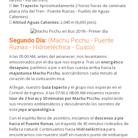
3er Trayecto:
Aproximadamente 2 horas horas de caminata
plana (Vía del Tren - Puente Ruinas - Pueblo de Aguas
Calientes).
Altitud Aguas Calientes:
2,040 m (6,693 pies).
Segundo Día:
(Machu Picchu - Puente
Ruinas - Hidroeléctrica - Cusco)
A las 05:00 AM, antes del amanecer, nos levantamos
emocionados por el día que nos espera. Tras un
energético
desayuno
, partimos a pie o en bus cuesta arriba hacia la
majestuosa Machu Picchu
, acercándonos cada minuto al
corazón de la civilización inca.
Al llegar, nuestro
Guía Experto
y el grupo nos esperan en el
Control de Ingreso. A las 07:00 ú 08:00 AM iniciamos nuestro
tour de 2 horas y 30 minutos por Machu Picchu
, explorando
sus rincones emblemáticos y descubriendo los secretos de
esta
joya arqueológica.
Con el espíritu lleno de asombro, iniciamos el
descenso a pie
hacia el Puente Ruinas
, un trayecto de 45 minutos rodeados de
belleza natural. Continuamos hacia
Hidroeléctrica
para
encontrarnos con nuestro staff en nuestro punto de embarque