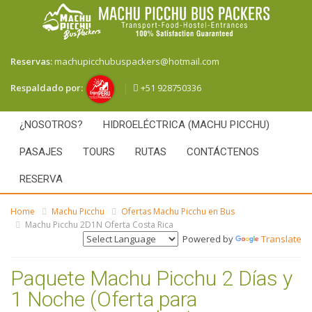
Reservas:
machupicchubuspackers@hotmail.com
+51 928750336
Respaldado por:
¿NOSOTROS?
HIDROELÉCTRICA (MACHU PICCHU)
PASAJES
TOURS
RUTAS
CONTÁCTENOS
RESERVA
Home
Machu Picchu
Ofertas Machu Picchu en Bus
Machu Picchu 2D1N Oferta Costa Rica
Powered by
Translate
Paquete Machu Picchu 2 Días y
1 Noche (Oferta para