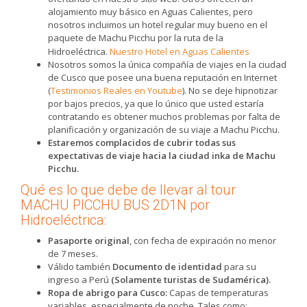
alojamiento muy básico en Aguas Calientes, pero
nosotros incluimos un hotel regular muy bueno en el
paquete de Machu Picchu por la ruta de la
Hidroeléctrica.
Nuestro Hotel en Aguas Calientes
Nosotros somos la única compañía de viajes en la ciudad
de Cusco que posee una buena reputación en Internet
(
Testimonios Reales en Youtube
). No se deje hipnotizar
por bajos precios, ya que lo único que usted estaría
contratando es obtener muchos problemas por falta de
planificación y organización de su viaje a Machu Picchu.
Estaremos complacidos de cubrir todas sus
expectativas de viaje hacia la ciudad inka de Machu
Picchu.
Qué es lo que debe de llevar al tour
MACHU PICCHU BUS 2D1N por
Hidroeléctrica:
Pasaporte original
, con fecha de expiración no menor
de 7 meses.
Válido también
Documento de identidad
para su
ingreso a Perú
(Solamente turistas de Sudamérica).
Ropa de abrigo para Cusco:
Capas de temperaturas
variables, especialmente de noche. Tales como: