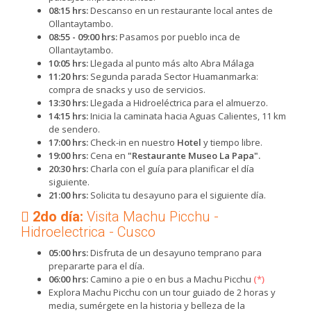
08:15 hrs:
Descanso en un restaurante local antes de
Ollantaytambo.
08:55 - 09:00 hrs:
Pasamos por pueblo inca de
Ollantaytambo.
10:05 hrs:
Llegada al punto más alto Abra Málaga
11:20 hrs:
Segunda parada Sector Huamanmarka:
compra de snacks y uso de servicios.
13:30 hrs:
Llegada a Hidroeléctrica para el almuerzo.
14:15 hrs:
Inicia la caminata hacia Aguas Calientes, 11 km
de sendero.
17:00 hrs:
Check-in en nuestro
Hotel
y tiempo libre.
19:00 hrs:
Cena en
"Restaurante Museo La Papa".
20:30 hrs:
Charla con el guía para planificar el día
siguiente.
21:00 hrs:
Solicita tu desayuno para el siguiente día.
2do día:
Visita Machu Picchu -
Hidroelectrica - Cusco
05:00 hrs:
Disfruta de un desayuno temprano para
prepararte para el día.
06:00 hrs:
Camino a pie o en bus a Machu Picchu
(*)
Explora Machu Picchu con un tour guiado de 2 horas y
media, sumérgete en la historia y belleza de la