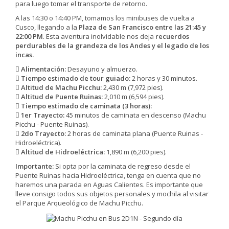
para luego tomar el transporte de retorno.
A las 14:30 o 14:40 PM, tomamos los minibuses de vuelta a
Cusco, llegando a la
Plaza de San Francisco entre las 21:45 y
22:00 PM
. Esta aventura inolvidable nos deja
recuerdos
perdurables de la grandeza de los Andes y el legado de los
incas.
Alimentación:
Desayuno y almuerzo.
Tiempo estimado de tour guiado:
2 horas y 30 minutos.
Altitud de Machu Picchu:
2,430 m (7,972 pies).
Altitud de Puente Ruinas:
2,010 m (6,594 pies).
Tiempo estimado de caminata (3 horas):
1er Trayecto:
45 minutos de caminata en descenso (Machu
Picchu - Puente Ruinas).
2do Trayecto:
2 horas de caminata plana (Puente Ruinas -
Hidroeléctrica).
Altitud de Hidroeléctrica:
1,890 m (6,200 pies).
Importante:
Si opta por la caminata de regreso desde el
Puente Ruinas hacia Hidroeléctrica, tenga en cuenta que no
haremos una parada en Aguas Calientes. Es importante que
lleve consigo todos sus objetos personales y mochila al visitar
el Parque Arqueológico de Machu Picchu.