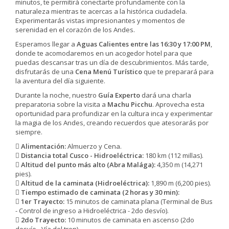
minutos, te permitirá conectarte profundamente con la
naturaleza mientras te acercas a la histórica ciudadela.
Experimentarás vistas impresionantes y momentos de
serenidad en el corazón de los Andes.
Esperamos llegar a
Aguas Calientes entre las 16:30 y 17:00 PM
,
donde te acomodaremos en un acogedor hotel para que
puedas descansar tras un día de descubrimientos. Más tarde,
disfrutarás de una
Cena Menú Turístico
que te preparará para
la aventura del día siguiente.
Durante la noche, nuestro
Guía Experto
dará una charla
preparatoria sobre la visita a
Machu Picchu
. Aprovecha esta
oportunidad para profundizar en la cultura inca y experimentar
la magia de los Andes, creando recuerdos que atesorarás por
siempre.
Alimentación:
Almuerzo y Cena.
Distancia total Cusco - Hidroeléctrica:
180 km (112 millas).
Altitud del punto más alto (Abra Malága):
4,350 m (14,271
pies).
Altitud de la caminata (Hidroeléctrica):
1,890 m (6,200 pies).
Tiempo estimado de caminata (2 horas y 30 min):
1er Trayecto:
15 minutos de caminata plana (Terminal de Bus
- Control de ingreso a Hidroeléctrica - 2do desvío).
2do Trayecto:
10 minutos de caminata en ascenso (2do
desvío - Vía del tren).