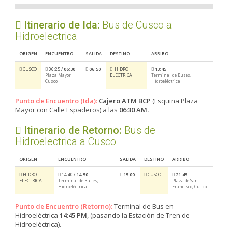
Itinerario de Ida:
Bus de Cusco a
Hidroelectrica
ORIGEN
ENCUENTRO
SALIDA
DESTINO
ARRIBO
CUSCO
06:25 /
06:30
06:50
HIDRO
13:45
ELECTRICA
Plaza Mayor
Terminal de Buses,
Cusco
Hidroeléctrica
Punto de Encuentro (Ida):
Cajero ATM BCP
(Esquina Plaza
Mayor con Calle Espaderos) a las
06:30 AM.
Itinerario de Retorno:
Bus de
Hidroelectrica a Cusco
ORIGEN
ENCUENTRO
SALIDA
DESTINO
ARRIBO
HIDRO
14:40 /
14:50
15:00
CUSCO
21:45
ELECTRICA
Terminal de Buses,
Plaza de San
Hidroeléctrica
Francisco, Cusco
Punto de Encuentro (Retorno):
Terminal de Bus en
Hidroeléctrica
14:45 PM
, (pasando la Estación de Tren de
Hidroeléctrica).