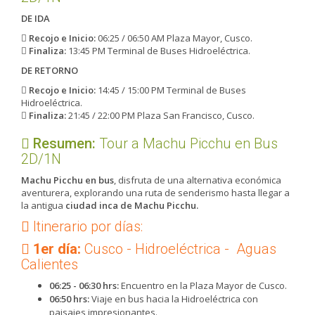
DE IDA
Recojo e Inicio:
06:25 / 06:50 AM Plaza Mayor, Cusco.
Finaliza:
13:45 PM Terminal de Buses Hidroeléctrica.
DE RETORNO
Recojo e Inicio:
14:45 / 15:00 PM Terminal de Buses
Hidroeléctrica.
Finaliza:
21:45 / 22:00 PM Plaza San Francisco, Cusco.
Resumen:
​Tour a Machu Picchu en Bus
2D/1N
Machu Picchu en bus
, disfruta de una alternativa económica
aventurera, explorando una ruta de senderismo hasta llegar a
la antigua
ciudad inca de Machu Picchu.
Itinerario por días:
1er día:
Cusco - Hidroeléctrica - Aguas
Calientes
06:25 - 06:30 hrs:
Encuentro en la Plaza Mayor de Cusco.
06:50 hrs:
Viaje en bus hacia la Hidroeléctrica con
paisajes impresionantes.