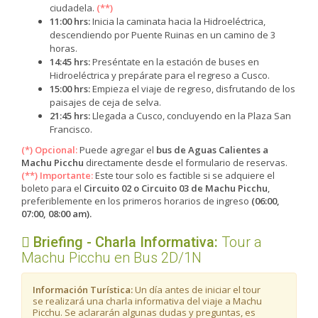
ciudadela.
(**)
11:00 hrs:
Inicia la caminata hacia la Hidroeléctrica,
descendiendo por Puente Ruinas en un camino de 3
horas.
14:45 hrs:
Preséntate en la estación de buses en
Hidroeléctrica y prepárate para el regreso a Cusco.
15:00 hrs:
Empieza el viaje de regreso, disfrutando de los
paisajes de ceja de selva.
21:45 hrs:
Llegada a Cusco, concluyendo en la Plaza San
Francisco.
(*) Opcional:
Puede agregar el
bus de Aguas Calientes a
Machu Picchu
directamente desde el formulario de reservas.
(**)
Importante:
Este tour solo es factible si se adquiere el
boleto para el
Circuito 02 o Circuito 03 de Machu Picchu
,
preferiblemente en los primeros horarios de ingreso
(06:00,
07:00, 08:00 am).
Briefing - Charla Informativa:
​Tour a
Machu Picchu en Bus 2D/1N
Información Turística:
Un día antes de iniciar el tour
se realizará una charla informativa del viaje a Machu
Picchu. Se aclararán algunas dudas y preguntas, es