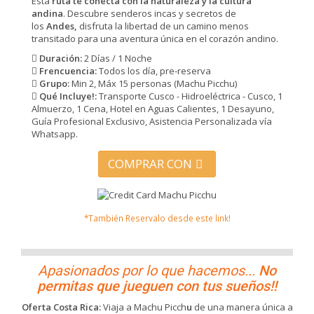
Esta
ruta te conecta con la naturaleza y la cultura
andina
. Descubre senderos incas y secretos de
los
Andes,
disfruta la libertad de un camino menos
transitado para una aventura única en el corazón andino.
Duración:
2 Días / 1 Noche
Frencuencia:
Todos los día, pre-reserva
Grupo:
Min 2, Máx 15 personas (Machu Picchu)
Qué Incluye!:
Transporte Cusco - Hidroeléctrica - Cusco, 1
Almuerzo, 1 Cena, Hotel en Aguas Calientes, 1 Desayuno,
Guía Profesional Exclusivo, Asistencia Personalizada vía
Whatsapp.
COMPRAR CON
*También Reservalo desde este link!
Apasionados por lo que hacemos...
No
permitas que jueguen con tus sueños!!
Oferta Costa Rica:
Viaja a Machu Picch
u
de una manera única a