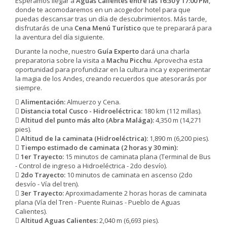
Esperamos llegar a
Aguas Calientes entre las 16:30 y 17:00 PM
,
donde te acomodaremos en un acogedor hotel para que
puedas descansar tras un día de descubrimientos. Más tarde,
disfrutarás de una
Cena Menú Turístico
que te preparará para
la aventura del día siguiente.
Durante la noche, nuestro
Guía Experto
dará una charla
preparatoria sobre la visita a
Machu Picchu
. Aprovecha esta
oportunidad para profundizar en la cultura inca y experimentar
la magia de los Andes, creando recuerdos que atesorarás por
siempre.
Alimentación:
Almuerzo y Cena.
Distancia total Cusco - Hidroeléctrica:
180 km (112 millas).
Altitud del punto más alto (Abra Malága):
4,350 m (14,271
pies).
Altitud de la caminata (Hidroeléctrica):
1,890 m (6,200 pies).
Tiempo estimado de caminata (2 horas y 30 min):
1er Trayecto:
15 minutos de caminata plana (Terminal de Bus
- Control de ingreso a Hidroeléctrica - 2do desvío).
2do Trayecto:
10 minutos de caminata en ascenso (2do
desvío - Vía del tren).
3er Trayecto:
Aproximadamente 2 horas horas de caminata
plana (Vía del Tren - Puente Ruinas - Pueblo de Aguas
Calientes).
Altitud Aguas Calientes:
2,040 m (6,693 pies).