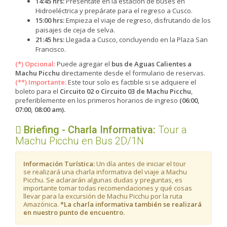
14:45 hrs:
Preséntate en la estación de buses en
Hidroeléctrica y prepárate para el regreso a Cusco.
15:00 hrs:
Empieza el viaje de regreso, disfrutando de los
paisajes de ceja de selva.
21:45 hrs:
Llegada a Cusco, concluyendo en la Plaza San
Francisco.
(*) Opcional:
Puede agregar el
bus de Aguas Calientes a
Machu Picchu
directamente desde el formulario de reservas.
(**)
Importante:
Este tour solo es factible si se adquiere el
boleto para el
Circuito 02 o Circuito 03 de Machu Picchu
,
preferiblemente en los primeros horarios de ingreso
(06:00,
07:00, 08:00 am).
Briefing - Charla Informativa:
​Tour a
Machu Picchu en Bus 2D/1N
Información Turística:
Un día antes de iniciar el tour
se realizará una charla informativa del viaje a Machu
Picchu. Se aclararán algunas dudas y preguntas, es
importante tomar todas recomendaciones y qué cosas
llevar para la excursión de Machu Picchu por la ruta
Amazónica.
*La charla informativa también se realizará
en nuestro punto de encuentro.