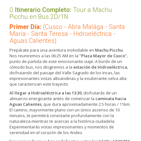
Itinerario Completo:
​Tour a Machu
Picchu en Bus 2D/1N
Primer Día:
(Cusco - Abra Malága - Santa
María - Santa Teresa - Hidroeléctrica -
Aguas Calientes)
Prepárate para una aventura inolvidable en
Machu Picchu
.
Nos reuniremos a las 06:25 AM en la
"Plaza Mayor de Cusco"
,
punto de partida de este emocionante viaje. A bordo de un
cómodo bus, nos dirigiremos a la
estación de Hidroeléctrica
,
disfrutando del paisaje del Valle Sagrado de los Incas, las
impresionantes vistas altoandinas y la exuberante selva alta
que caracterizan este trayecto.
Al llegar a Hidroeléctrica a las 13:30
, disfrutarás de un
almuerzo energizante antes de comenzar la
caminata hacia
Aguas Calientes
, que dura aproximadamente 2.5 horas / 11km.
El camino, mayormente plano con un único ascenso de 10
minutos, te permitirá conectarte profundamente con la
naturaleza mientras te acercas a la histórica ciudadela.
Experimentarás vistas impresionantes y momentos de
serenidad en el corazón de los Andes.