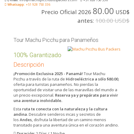
Whatsapp:
+51 928 750 336
80.00
Precio Oficial 2026
USD$
antes:
100.00 USD$
Tour Machu Picchu para Panameños
100% Garantizado
Descripción
¡Promoción Exclusiva 2025 - Panamá!
Tour Machu
Picchu a través de la ruta de
Hidroeléctrica a sólo $80.00
,
oferta para turistas panameños. No pierdas la
oportunidad de visitar una de las maravillas del mundo a
un precio excepcional.
Reserva ya y prepárate para vivir
una aventura inolvidable.
Esta
ruta te conecta con la naturaleza y la cultura
andina
. Descubre senderos incas y secretos de
los
Andes,
disfruta la libertad de un camino menos
transitado para una aventura única en el corazón andino.
Duración:
2 Días / 1 Noche