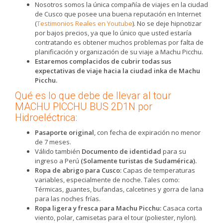
Nosotros somos la única compañía de viajes en la ciudad
de Cusco que posee una buena reputación en Internet
(
Testimonios Reales en Youtube
). No se deje hipnotizar
por bajos precios, ya que lo único que usted estaría
contratando es obtener muchos problemas por falta de
planificación y organización de su viaje a Machu Picchu.
Estaremos complacidos de cubrir todas sus
expectativas de viaje hacia la ciudad inka de Machu
Picchu.
Qué es lo que debe de llevar al tour
MACHU PICCHU BUS 2D1N por
Hidroeléctrica:
Pasaporte original
, con fecha de expiración no menor
de 7 meses.
Válido también
Documento de identidad
para su
ingreso a Perú
(Solamente turistas de Sudamérica).
Ropa de abrigo para Cusco:
Capas de temperaturas
variables, especialmente de noche. Tales como:
Térmicas, guantes, bufandas, calcetines y gorra de lana
para las noches frías.
Ropa ligera y fresca para Machu Picchu:
Casaca corta
viento, polar, camisetas para el tour (poliester, nylon).