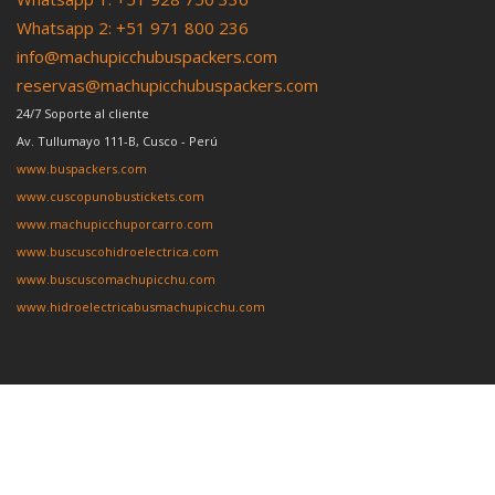
Whatsapp 2: +51 971 800 236
info@machupicchubuspackers.com
reservas@machupicchubuspackers.com
24/7 Soporte al cliente
Av. Tullumayo 111-B, Cusco - Perú
www.buspackers.com
www.cuscopunobustickets.com
www.machupicchuporcarro.com
www.buscuscohidroelectrica.com
www.buscuscomachupicchu.com
www.hidroelectricabusmachupicchu.com