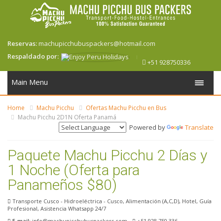
Reservas:
machupicchubuspackers@hotmail.com
Respaldado por:
+51 928750336
Main Menu
Home
Machu Picchu
Ofertas Machu Picchu en Bus
Machu Picchu 2D1N Oferta Panamá
Powered by
Translate
Paquete Machu Picchu 2 Días y
1 Noche (Oferta para
Panameños $80)
Transporte Cusco - Hidroeléctrica - Cusco, Alimentación (A,C,D), Hotel, Guía
Profesional, Asistencia Whatsapp 24/7
E-mail:
info@machupicchubuspackers.com
+51 928 750 336