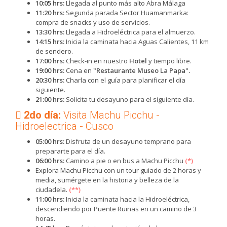
10:05 hrs:
Llegada al punto más alto Abra Málaga
11:20 hrs:
Segunda parada Sector Huamanmarka:
compra de snacks y uso de servicios.
13:30 hrs:
Llegada a Hidroeléctrica para el almuerzo.
14:15 hrs:
Inicia la caminata hacia Aguas Calientes, 11 km
de sendero.
17:00 hrs:
Check-in en nuestro
Hotel
y tiempo libre.
19:00 hrs:
Cena en
"Restaurante Museo La Papa".
20:30 hrs:
Charla con el guía para planificar el día
siguiente.
21:00 hrs:
Solicita tu desayuno para el siguiente día.
2do día:
Visita Machu Picchu -
Hidroelectrica - Cusco
05:00 hrs:
Disfruta de un desayuno temprano para
prepararte para el día.
06:00 hrs:
Camino a pie o en bus a Machu Picchu
(*)
Explora Machu Picchu con un tour guiado de 2 horas y
media, sumérgete en la historia y belleza de la
ciudadela.
(**)
11:00 hrs:
Inicia la caminata hacia la Hidroeléctrica,
descendiendo por Puente Ruinas en un camino de 3
horas.