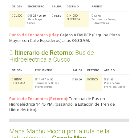
ORIGEN
ENCUENTRO
SALIDA
DESTINO
ARRIBO
CUSCO
06:25 /
06:30
06:50
HIDRO
13:45
ELECTRICA
Plaza Mayor
Terminal de Buses,
Cusco
Hidroeléctrica
Punto de Encuentro (Ida):
Cajero ATM BCP
(Esquina Plaza
Mayor con Calle Espaderos) a las
06:30 AM.
Itinerario de Retorno:
Bus de
Hidroelectrica a Cusco
ORIGEN
ENCUENTRO
SALIDA
DESTINO
ARRIBO
HIDRO
14:40 /
14:50
15:00
CUSCO
21:45
ELECTRICA
Terminal de Buses,
Plaza de San
Hidroeléctrica
Francisco, Cusco
Punto de Encuentro (Retorno):
Terminal de Bus en
Hidroeléctrica
14:45 PM
, (pasando la Estación de Tren de
Hidroeléctrica).
Mapa Machu Picchu por la ruta de la
Hidroeléctrica -
Google Map