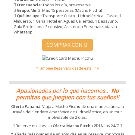
Frencuencia:
Todos los día, pre-reserva
Grupo:
Min 2, Máx 15 personas (Machu Picchu)
Qué Incluye!:
Transporte Cusco - Hidroeléctrica - Cusco, 1
Almuerzo, 1 Cena, Hotel en Aguas Calientes, 1 Desayuno,
Guía Profesional Exclusivo, Asistencia Personalizada vía
Whatsapp.
COMPRAR CON
*También Reservalo desde este link!
Apasionados por lo que hacemos...
No
permitas que jueguen con tus sueños!!
Oferta Panamá:
Viaja a Machu Picch
u
de una manera única a
través del Sendero Amazónico de Hidroeléctrica, en un tour
inolvidable de 2 días.
Reserve en Línea la
Oferta Machu Picchu 2D1N
las 24/7
Y añada más planes de un sólo día en su reserva
, conozca la