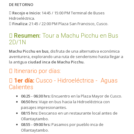
DE RETORNO
Recojo e Inicio:
14:45 / 15:00 PM Terminal de Buses
Hidroeléctrica.
Finaliza:
21:45 / 22:00 PM Plaza San Francisco, Cusco.
Resumen:
​Tour a Machu Picchu en Bus
2D/1N
Machu Picchu en bus
, disfruta de una alternativa económica
aventurera, explorando una ruta de senderismo hasta llegar a
la antigua
ciudad inca de Machu Picchu.
Itinerario por días:
1er día:
Cusco - Hidroeléctrica - Aguas
Calientes
06:25 - 06:30 hrs:
Encuentro en la Plaza Mayor de Cusco.
06:50 hrs:
Viaje en bus hacia la Hidroeléctrica con
paisajes impresionantes.
08:15 hrs:
Descanso en un restaurante local antes de
Ollantaytambo.
08:55 - 09:00 hrs:
Pasamos por pueblo inca de
Ollantaytambo.