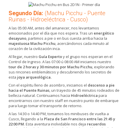
Segundo Día:
(Machu Picchu - Puente
Ruinas - Hidroeléctrica - Cusco)
A las 05:00 AM, antes del amanecer, nos levantamos
emocionados por el día que nos espera. Tras un
energético
desayuno
, partimos a pie o en bus cuesta arriba hacia la
majestuosa Machu Picchu
, acercándonos cada minuto al
corazón de la civilización inca.
Al llegar, nuestro
Guía Experto
y el grupo nos esperan en el
Control de Ingreso. A las 07:00 ú 08:00 AM iniciamos nuestro
tour de 2 horas y 30 minutos por Machu Picchu
, explorando
sus rincones emblemáticos y descubriendo los secretos de
esta
joya arqueológica.
Con el espíritu lleno de asombro, iniciamos el
descenso a pie
hacia el Puente Ruinas
, un trayecto de 45 minutos rodeados de
belleza natural. Continuamos hacia
Hidroeléctrica
para
encontrarnos con nuestro staff en nuestro punto de embarque
para luego tomar el transporte de retorno.
A las 14:30 o 14:40 PM, tomamos los minibuses de vuelta a
Cusco, llegando a la
Plaza de San Francisco entre las 21:45 y
22:00 PM
. Esta aventura inolvidable nos deja
recuerdos