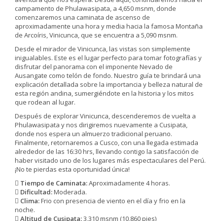
campamento de Phulawasipata, a 4,650 msnm, donde
comenzaremos una caminata de ascenso de
aproximadamente una hora y media hacia la famosa Montaña
de Arcoíris, Vinicunca, que se encuentra a 5,090 msnm.
Desde el mirador de Vinicunca, las vistas son simplemente
inigualables. Este es el lugar perfecto para tomar fotografías y
disfrutar del panorama con el imponente Nevado de
Ausangate como telón de fondo. Nuestro guía te brindará una
explicación detallada sobre la importancia y belleza natural de
esta región andina, sumergiéndote en la historia y los mitos
que rodean al lugar.
Después de explorar Vinicunca, descenderemos de vuelta a
Phulawasipata y nos dirigiremos nuevamente a Cusipata,
donde nos espera un almuerzo tradicional peruano.
Finalmente, retornaremos a Cusco, con una llegada estimada
alrededor de las 16:30 hrs, llevando contigo la satisfacción de
haber visitado uno de los lugares más espectaculares del Perú.
¡No te pierdas esta oportunidad única!
Tiempo de Caminata:
Aproximadamente 4 horas.
Dificultad:
Moderada.
Clima:
Frio con presencia de viento en el día y frio en la
noche.
Altitud de Cusipata:
3,310 msnm (10,860 pies)