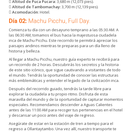
Altitud de Puca Pucara:
3,680 m (12,073 pies).
Altitud de Tambomachay:
3,700 m (12,139 pies).
Acomodación
: Hotel.
Día 02:
Machu Picchu, Full Day.
Comienza tu día con un desayuno temprano a las 05:30 AM. A
las 06:30 AM, tomamos el bus hacia la majestuosa ciudadela
inca de Machu Picchu. Este recorrido te permitirá apreciar los
paisajes andinos mientras te preparas para un día lleno de
historia y belleza.
Al llegar a Machu Picchu, nuestro guía experto te recibirá para
un recorrido de 2 horas. Descubrirás los secretos y la historia
de este sitio icónico, que sigue cautivando a visitantes de todo
el mundo. Tendrás la oportunidad de conocer las estructuras
más emblemáticas y entender el legado de la civilización inca.
Después del recorrido guiado, tendrás la tarde libre para
explorar la ciudadela a tu propio ritmo. Disfruta de esta
maravilla del mundo y de la oportunidad de capturar momentos
especiales. Recomendamos descender a Aguas Calientes
antes de las 11:00 AM para recoger tus pertenencias en el hotel
y descansar un poco antes del viaje de regreso.
Asegúrate de estar en la estación de tren a tiempo para el
regreso a Ollantaytambo. Una vez allí, nuestro transporte te