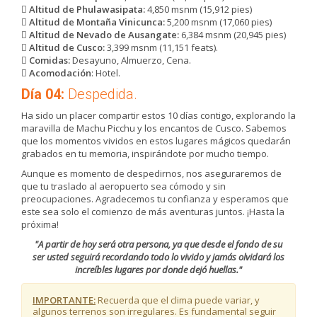
Altitud de Phulawasipata:
4,850 msnm (15,912 pies)
Altitud de Montaña Vinicunca:
5,200 msnm (17,060 pies)
Altitud de Nevado de Ausangate:
6,384 msnm (20,945 pies)
Altitud de Cusco:
3,399 msnm (11,151 feats).
Comidas:
Desayuno, Almuerzo, Cena.
Acomodación
: Hotel.
Día 04:
Despedida.
Ha sido un placer compartir estos 10 días contigo, explorando la
maravilla de Machu Picchu y los encantos de Cusco. Sabemos
que los momentos vividos en estos lugares mágicos quedarán
grabados en tu memoria, inspirándote por mucho tiempo.
Aunque es momento de despedirnos, nos aseguraremos de
que tu traslado al aeropuerto sea cómodo y sin
preocupaciones. Agradecemos tu confianza y esperamos que
este sea solo el comienzo de más aventuras juntos. ¡Hasta la
próxima!
"A partir de hoy será otra persona, ya que desde el fondo de su
ser usted seguirá recordando todo lo vivido y jamás olvidará los
increíbles lugares por donde dejó huellas."
IMPORTANTE:
Recuerda que el clima puede variar, y
algunos terrenos son irregulares. Es fundamental seguir