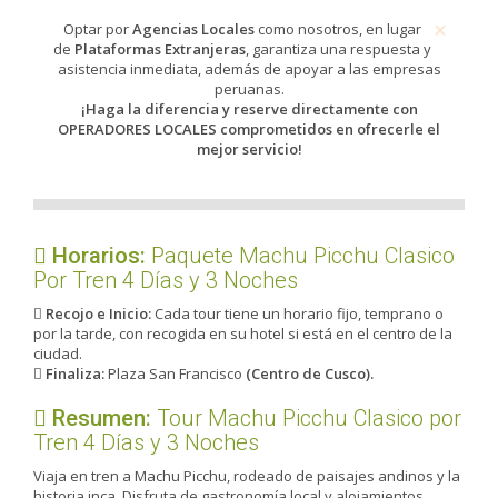
×
​​​Optar por
Agencias Locales
como nosotros, en lugar
de
Plataformas Extranjeras
, garantiza una respuesta y
asistencia inmediata, además de apoyar a las empresas
peruanas.
¡Haga la diferencia y reserve directamente con
OPERADORES LOCALES comprometidos en ofrecerle el
mejor servicio!
Horarios:
Paquete Machu Picchu Clasico
Por Tren 4 Días y 3 Noches
Recojo e Inicio:
Cada tour tiene un horario fijo, temprano o
por la tarde, con recogida en su hotel si está en el centro de la
ciudad.
Finaliza:
Plaza San Francisco
(Centro de Cusco).
Resumen:
Tour Machu Picchu Clasico por
Tren 4 Días y 3 Noches
Viaja en tren a Machu Picchu, rodeado de paisajes andinos y la
historia inca. Disfruta de gastronomía local y alojamientos