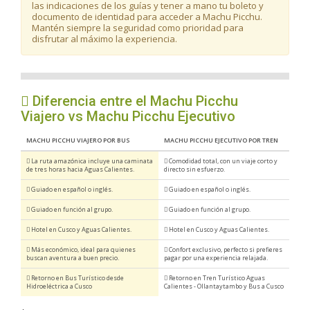
las indicaciones de los guías y tener a mano tu boleto y
documento de identidad para acceder a Machu Picchu.
Mantén siempre la seguridad como prioridad para
disfrutar al máximo la experiencia.
Diferencia entre el Machu Picchu
Viajero vs Machu Picchu Ejecutivo
MACHU PICCHU VIAJERO POR BUS
MACHU PICCHU EJECUTIVO POR TREN
La ruta amazónica incluye una caminata
Comodidad total, con un viaje corto y
de tres horas hacia Aguas Calientes.
directo sin esfuerzo.
Guiado en español o inglés.
Guiado en español o inglés.
Guiado en función al grupo.
Guiado en función al grupo.
Hotel en Cusco y Aguas Calientes.
Hotel en Cusco y Aguas Calientes.
Más económico, ideal para quienes
Confort exclusivo, perfecto si prefieres
buscan aventura a buen precio.
pagar por una experiencia relajada.
Retorno en Bus Turístico desde
Retorno en Tren Turístico Aguas
Hidroeléctrica a Cusco
Calientes - Ollantaytambo y Bus a Cusco