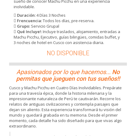
sueño de conocer Machu Picchu en una experiencia
inolvidable.
Duración:
4 Días 3 Noches
Frencuencia:
Todos los días, pre-reserva.
Grupo:
Servicio Grupal
Qué Incluye!:
Incluye traslados, alojamiento, entradas a
Machu Picchu, Ejecutivo, guías bilingües, comidas buffet, y
3 noches de hotel en Cusco con asistencia diaria.
NO DISPONIBLE
Apasionados por lo que hacemos...
No
permitas que jueguen con tus sueños!!
Cusco y Machu Picchu en Cuatro Días Inolvidables. Prepárate
para una travesía épica, donde la historia milenaria y la
impresionante naturaleza de Perú te cautivarán. Recorre los
relatos de antiguas civilizaciones y contempla paisajes que
dejan sin aliento. Esta experiencia transformará tu visión del
mundo y quedará grabada en tu memoria. Desde el primer
momento, cada detalle ha sido diseñado para que vivas algo
extraordinario.