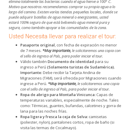
elimina totalmente las bacterias cuando el agua hierve a 100° C.
Motivo que nosotros recomendamos comprar su propia agua a lo
largo del camino. Existen varías tiendas pequeñas locales, donde se
puede adquirir botellas de agua mineral o energizantes, usted
estará 100% seguro de que está bebiendo agua mineral pura y
segura, como también apoyar a las comunidades de la zona.
Usted Necesita llevar para realizar el tour:
Pasaporte original
, con fecha de expiración no menor
de 7 meses.
*Muy importante,
le solicitaremos una copia con
el sello de ingreso al País, para poder iniciar el tour.
Válido también
Documento de identidad
para su
ingreso a Perú
(Solamente turistas de Sudamérica).
Importante:
Debe recibir la Tarjeta Andina de
Migraciones (TAM), será ofrecida por Migraciones cuando
ingrese a Perú.
*Muy importante,
le solicitaremos una copia
con el sello de ingreso al País, para poder iniciar el tour.
Ropa de abrigo para Montaña Vinicunca:
Capas de
temperaturas variables, especialmente de noche. Tales
como: Térmicas, guantes, bufandas, calcetines y gorra de
lana para las noches frías.
Ropa ligera y fresca la ceja de Selva:
camisetas
(poliester, nylon), pantalones cortos, ropa de baño (si
visita las termas de Cocalmayo).