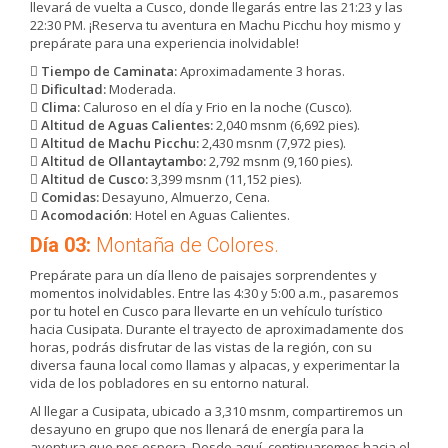
llevará de vuelta a Cusco, donde llegarás entre las 21:23 y las
22:30 PM. ¡Reserva tu aventura en Machu Picchu hoy mismo y
prepárate para una experiencia inolvidable!
Tiempo de Caminata:
Aproximadamente 3 horas.
Dificultad:
Moderada.
Clima:
Caluroso en el día y Frio en la noche (Cusco).
Altitud de Aguas Calientes:
2,040 msnm (6,692 pies).
Altitud de Machu Picchu:
2,430 msnm (7,972 pies).
Altitud de Ollantaytambo:
2,792 msnm (9,160 pies).
Altitud de Cusco:
3,399 msnm (11,152 pies).
Comidas:
Desayuno, Almuerzo, Cena.
Acomodación
: Hotel en Aguas Calientes.
Día 03:
Montaña de Colores.
Prepárate para un día lleno de paisajes sorprendentes y
momentos inolvidables. Entre las 4:30 y 5:00 a.m., pasaremos
por tu hotel en Cusco para llevarte en un vehículo turístico
hacia Cusipata. Durante el trayecto de aproximadamente dos
horas, podrás disfrutar de las vistas de la región, con su
diversa fauna local como llamas y alpacas, y experimentar la
vida de los pobladores en su entorno natural.
Al llegar a Cusipata, ubicado a 3,310 msnm, compartiremos un
desayuno en grupo que nos llenará de energía para la
aventura que nos espera. Desde aquí, continuaremos hacia el