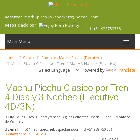
Reservas:
machupicchubuspackers@hotmail.com
Respaldado por:
+51 928750336
Main Menu
Home
Cusco
Paquetes Machu Picchu (Ejecutivo)
Machu Picchu Clásico por Tren 4 Días y 3 Noches (Ejecutivo)
Powered by
Translate
Machu Picchu Clasico por Tren
4 Dias y 3 Noches (Ejecutivo
4D/3N)
City Tour Cusco, Ollantaytambo, Aguas Calientes, Machu Picchu, Montaña
de Colores
E-mail:
info@machupicchubuspackers.com
+51 928 750 336
Whatsapp:
+51 928 750 336