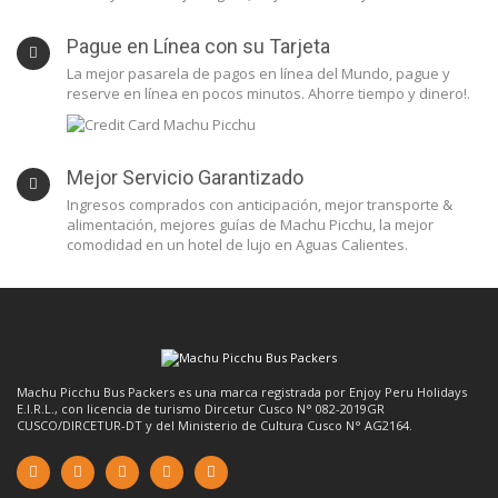
Pague en Línea con su Tarjeta
La mejor pasarela de pagos en línea del Mundo, pague y
reserve en línea en pocos minutos. Ahorre tiempo y dinero!.
Mejor Servicio Garantizado
Ingresos comprados con anticipación, mejor transporte &
alimentación, mejores guías de Machu Picchu, la mejor
comodidad en un hotel de lujo en Aguas Calientes.
Machu Picchu Bus Packers es una marca registrada por Enjoy Peru Holidays
E.I.R.L., con licencia de turismo Dircetur Cusco N° 082-2019GR
CUSCO/DIRCETUR-DT y del Ministerio de Cultura Cusco N° AG2164.