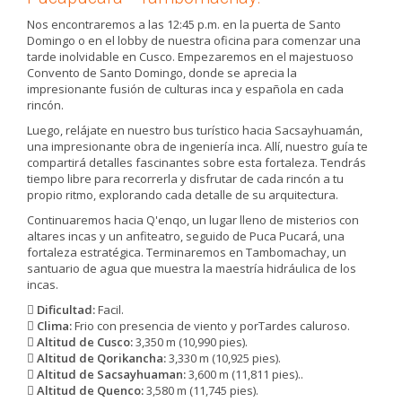
Nos encontraremos a las 12:45 p.m. en la puerta de Santo
Domingo o en el lobby de nuestra oficina para comenzar una
tarde inolvidable en Cusco. Empezaremos en el majestuoso
Convento de Santo Domingo, donde se aprecia la
impresionante fusión de culturas inca y española en cada
rincón.
Luego, relájate en nuestro bus turístico hacia Sacsayhuamán,
una impresionante obra de ingeniería inca. Allí, nuestro guía te
compartirá detalles fascinantes sobre esta fortaleza. Tendrás
tiempo libre para recorrerla y disfrutar de cada rincón a tu
propio ritmo, explorando cada detalle de su arquitectura.
Continuaremos hacia Q'enqo, un lugar lleno de misterios con
altares incas y un anfiteatro, seguido de Puca Pucará, una
fortaleza estratégica. Terminaremos en Tambomachay, un
santuario de agua que muestra la maestría hidráulica de los
incas.
Dificultad:
Facil.
Clima:
Frio con presencia de viento y porTardes caluroso.
Altitud de Cusco:
3,350 m (10,990 pies).
Altitud de Qorikancha:
3,330 m (10,925 pies).
Altitud de Sacsayhuaman:
3,600 m (11,811 pies)..
Altitud de Quenco:
3,580 m (11,745 pies).