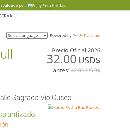
espaldado por:
+51 928750336
SERVA
Powered by
Translate
ull
Precio Oficial 2026
32.00
USD$
antes:
42.00 USD$
alle Sagrado Vip Cusco
arantizado
ión