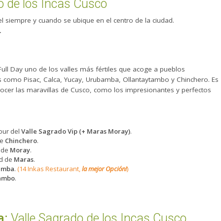
o de los Incas Cusco
l siempre y cuando se ubique en el centro de la ciudad.
.
ull Day uno de los valles más fértiles que acoge a pueblos
les como Pisac, Calca, Yucay, Urubamba, Ollantaytambo y Chinchero. Es
ocer las maravillas de Cusco, como los impresionantes y perfectos
tour del
Valle Sagrado Vip (+ Maras Moray)
.
de
Chinchero
.
a de
Moray
.
ad de
Maras
.
amba
.
(14 Inkas Restaurant,
la mejor Opción!
)
tambo
.
a:
Valle Sagrado de los Incas Cusco