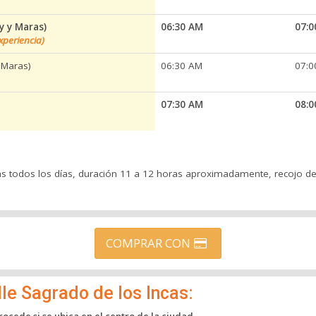
y y Maras)
06:30 AM
07:0
periencia)
 Maras)
06:30 AM
07:0
07:30 AM
08:0
ias todos los días, duración 11 a 12 horas aproximadamente, recojo d
COMPRAR CON
le Sagrado de los Incas:
rocede si se ubica en el centro de la ciudad.