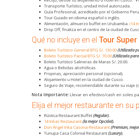
Transporte Turístico, unidad móvil autorizada.
Guía Profesional, acreditado por el Gobierno Per
Tour Guiado en idioma español o inglés.
Alimentación, almuerzo buffet en Urubamba.
(14 
Drop Off, finaliza en el centro de la ciudad de Cusc
Qué no incluye en el
Tour Super 
Boleto Turístico General BTG S/. 130.00
(Utilizada pa
Boleto Turístico Parcial BTG S/. 70.00
(Utilizada para 
Boleto Turístico Salineras de Maras S/. 20.00.
Agua o Bebidas alcohólicas.
Propinas, apreciación personal (opcional).
Alojamiento u Hotel en la ciudad de Cusco.
Seguro de Viaje, recomendable durante su viaje (c
Nota Importante:
Llevar en efectivo/cash en soles pa
Elija el mejor restaurante en su p
Rústica Restaurant Buffet
(Regular).
14 Inkas Restaurant
(la mejor Opción!).
Don Ángel Inka Casona Restaurant
(Premium, mejor
Tunupa Casa Colonial Restaurant
(Luxury).