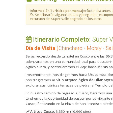
Información Turística por mensajería:
Un día antes 
. Se aclararán algunas dudas y preguntas, es impor
excursión del Super Valle Sagrado de los Incas.
Itinerario Completo:
Super V
Día de Visita
(Chinchero - Moray - Sal
Serás recogido desde tu hotel en Cusco entre las
06:3
adentraremos en una comunidad local para descubrir el
Agrícola Inca, y continuaremos el viaje hacia
Maras
pa
Posteriormente, nos dirigiremos hacia
Urubamba
, do
nos dirigiremos al
Sitio Arqueológico de Ollantayt
explorar sus icónicas terrazas de piedra, el Templo del
En nuestro camino de regreso a Cusco, haremos una
tendremos la oportunidad de pasear por su vibrante m
Cusco, finalizando en la Plaza de San Francisco alred
Altitud Cusco:
3,350 m (10,990 pies).