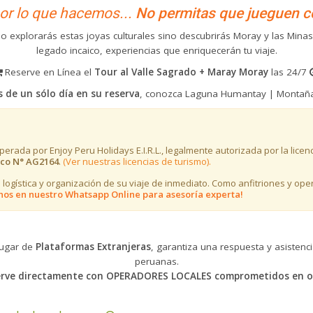
r lo que hacemos...
No permitas que jueguen c
lo explorarás estas joyas culturales sino descubrirás Moray y las Min
legado incaico, experiencias que enriquecerán tu viaje.
Reserve en Línea el
Tour al Valle Sagrado + Maray Moray
las 24/7
 de un sólo día en su reserva
, conozca Laguna Humantay | Montaña 
erada por Enjoy Peru Holidays E.I.R.L., legalmente autorizada por la licen
sco N° AG2164
.
(Ver nuestras licencias de turismo).
 logística y organización de su viaje de inmediato. Como anfitriones y op
nos en nuestro Whatsapp Online para asesoría experta!
lugar de
Plataformas Extranjeras
, garantiza una respuesta y asiste
peruanas.
serve directamente con OPERADORES LOCALES comprometidos en ofr