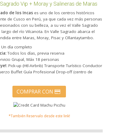
 Sagrado Vip + Moray y Salineras de Maras
rado de los Incas
es uno de los centros históricos
nte de Cusco en Perú, ya que cada vez más personas
sionados con su belleza, a su vez el Valle Sagrado
 largo del río Vilcanota. En Valle Sagrado abarca el
dida entre Maras, Moray, Pisac y Ollantaytambo.
:
Un día completo
cia:
Todos los días, previa reserva
rvicio Grupal, Máx 18 personas
ye!:
Pick-up (Htl-Airbnb)
Transporte Turístico
Conductor
erzo Buffet
Guía Profesional
Drop-off (centro de
COMPRAR CON
*También Reservalo desde este link!