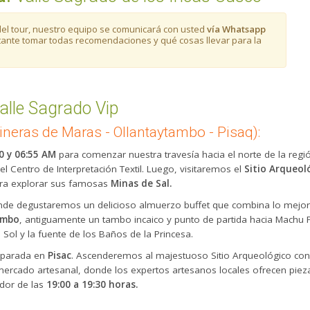
del tour, nuestro equipo se comunicará con usted
vía Whatsapp
tante tomar todas recomendaciones y qué cosas llevar para la
alle Sagrado Vip
ineras de Maras - Ollantaytambo - Pisaq):
0 y 06:55 AM
para comenzar nuestra travesía hacia el norte de la reg
 Centro de Interpretación Textil. Luego, visitaremos el
Sitio Arqueol
ra explorar sus famosas
Minas de Sal.
nde degustaremos un delicioso almuerzo buffet que combina lo mejor 
ambo
, antiguamente un tambo incaico y punto de partida hacia Machu P
 Sol y la fuente de los Baños de la Princesa.
 parada en
Pisac
. Ascenderemos al majestuoso Sitio Arqueológico con
ercado artesanal, donde los expertos artesanos locales ofrecen pieza
edor de las
19:00 a 19:30 horas.