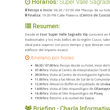
Horarios:
Super Valle Sagrad
Recojo e Inicio:
06:30 / 07:00 AM *Recojo de su hote
Finaliza:
19:30 PM Calle Plateros
(Centro de Cusco)
Resumen:
Desde el
tour Super Valle Sagrado Vip
conocerá en F
tradicionales y los más bellos de la región Cusco, ta
ideal para viajeros con poco tiempo y que desean con
edificios del imperio incaico.
Itinerario por horas:
06.30 / 07.00 hrs:
Recojo desde su hotel, inicio del 
07:40 hrs:
Visita al Centro de Interpretación Textil 
09:30 hrs:
Visita al Centro de Investigación Agrícol
11.00 hrs:
Visita a las Minas de Sal de la Comunid
12.30 hrs:
Almuerzo Buffet en el poblado de
Urub
14:00 hrs:
Visita al Sitio Arqueológico de
Ollantay
16.40 hrs:
Visita al Sitio Arqueológico de
Pisaq
.
19:30 hrs:
Retorno a la ciudad del
Cusco
.
Briefing - Charla Informativ