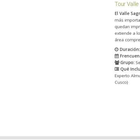
Tour Valle
El Valle Sag
más importa
quedan impre
extiende a lo
área compren
Duración
Frencuen
Grupo:
Se
Qué Inclu
Experto
Almu
Cusco)