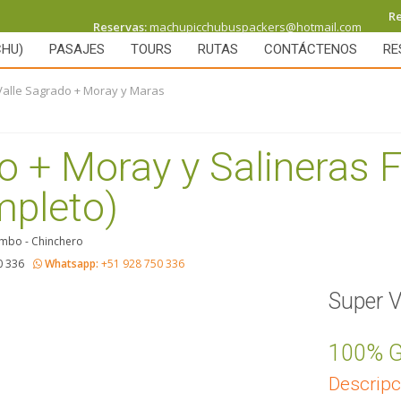
R
Reservas:
machupicchubuspackers@hotmail.com
CHU)
PASAJES
TOURS
RUTAS
CONTÁCTENOS
RE
Valle Sagrado + Moray y Maras
o + Moray y Salineras F
mpleto)
ambo - Chinchero
0 336
Whatsapp:
+51 928 750 336
Super V
100% G
Descripc