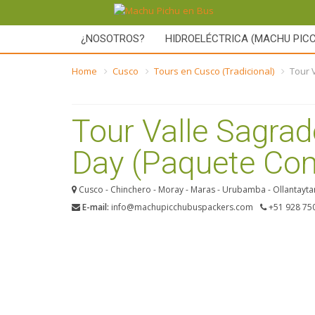
¿NOSOTROS?
HIDROELÉCTRICA (MACHU PIC
Home
Cusco
Tours en Cusco (Tradicional)
Tour 
Tour Valle Sagrad
Day (Paquete Co
Cusco - Chinchero - Moray - Maras - Urubamba - Ollantayt
E-mail:
info@machupicchubuspackers.com
+51 928 75